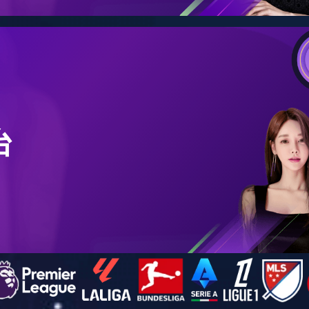
中欧在线登录官网
INDUSTRIAL DISTRIBUTION
机电工程
智慧城市
单片集成电路
编码器
测控设备
伺服驱动器