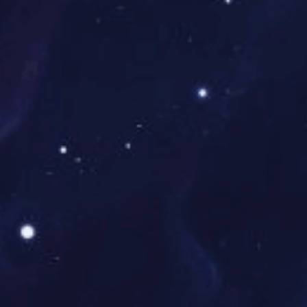
推荐产品
Recommend
JRSWHI-20/60系列伺服驱动器