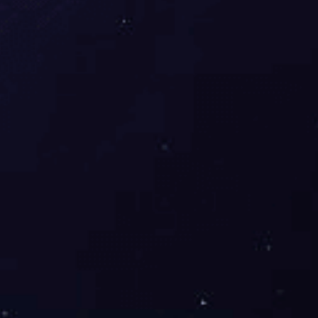
中欧(中国)
人才理念
人才发展
人才招聘