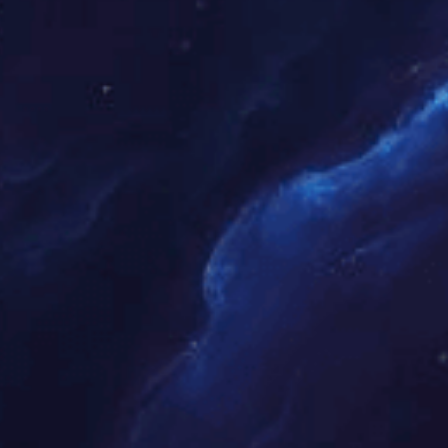
全部产品
All Products
JRSPHO系列
JRSTRO系列高压伺服驱动
JRSWHI-20/60系列伺服驱
HI系列
JRSGWHI系列
JRSTWI系列微型伺服驱动