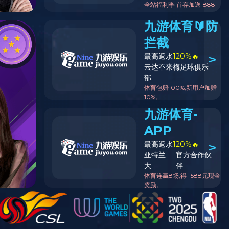
智能交通
智慧港口