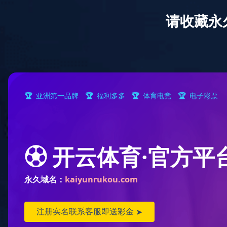
九游平台
|
完美平台
|
安博网页版
|
九游电子·（中国）官方网站
|
中欧手机网页版登录入口_中欧（中国）
|
安博·体育（中国）官方网站
|
星空官方网页版
|
九游官方端网页版登录入口
|
爱游戏ayx官方网页_爱游戏（中国）
|
首页