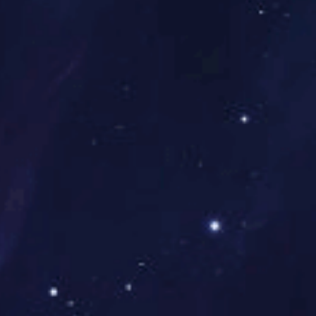
推荐产品
Recommend
ZSZ/XSZ-S02系列双通道同步/解算-数字转换器
ZSZ