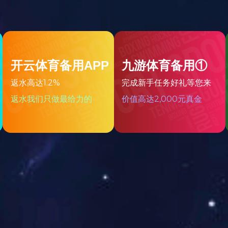
微电路模块
同步机和解算器作为轴角测量元件，可以为
伺服系统中大量使用。
主要应用领域包括伺服机构、天线控制、导
转换器是一种标准的电子转换模块，主要
换，是各种控制系统中计算机接口的关键部
我公司的微电路模块基于微电路工艺主要实
品，采用二阶闭环电路，具有高精度、低功
联系人：封宇，17349750226，0518-85981