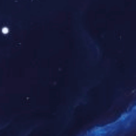
全部产品
All Products
ZSZ/XSZ-SXX-07 系列双速同步
系列
ZSZ/XSZ-S02系列双通道同步/解
ZSZ/XSZ-02 系列同步/解算-数字
换器系列
ZDZ/XDZ 系列同步/解算-直流电