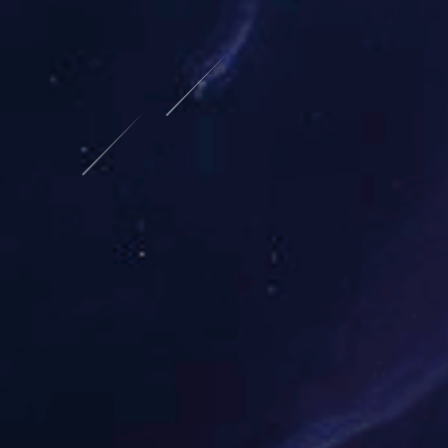
ZSZ/XSZ-SXX-07 系列双速同步/解算-数字转换器