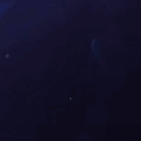
步/解算转换器
-同步/解算转换器
同步/解算转换器
步/解算转换器
/解算转换器
6 位数字-同步/解算转换器
同步/解算转换器